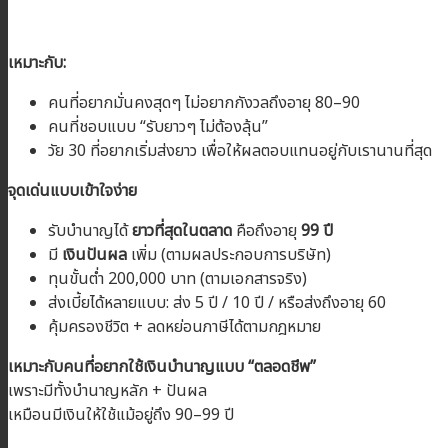
เหมาะกับ:
คนที่อยากมั่นคงสุดๆ ไม่อยากกังวลถึงอายุ 80–90
คนที่ชอบแบบ “รับยาวๆ ไม่ต้องลุ้น”
วัย 30 ที่อยากเริ่มส่งยาว เพื่อให้ผลตอบแทนอยู่กับเรานานที่สุด
จุดเด่นแบบเข้าใจง่าย
รับบำนาญได้
ยาวที่สุดในตลาด
คือถึงอายุ
99 ปี
มี
เงินปันผล
เพิ่ม (ตามผลประกอบการบริษัท)
ทุนขั้นต่ำ 200,000 บาท (ตามเอกสารจริง)
ส่งเบี้ยได้หลายแบบ: ส่ง 5 ปี / 10 ปี / หรือส่งถึงอายุ 60
คุ้มครองชีวิต + ลดหย่อนภาษีได้ตามกฎหมาย
เหมาะกับคนที่อยากใช้เงินบำนาญแบบ “ตลอดชีพ”
เพราะมีทั้งบำนาญหลัก + ปันผล
เหมือนมีเงินให้ใช้แม้อยู่ถึง 90–99 ปี