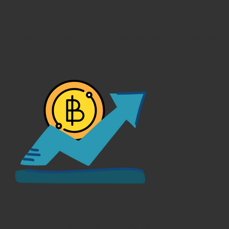
เบี้ยไม่ทิ้ง ลดหย่อนภาษีได้
ใช้สิทธินำค่าเบี้ยประกันบำนาญ หัก ลดหย่อนภาษีได้ตามที่จ่ายจริง
ออมง่าย ผลตอบแทนสูง