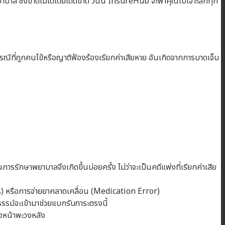
ยาบาล ซึ่งขาดไม่ได้โดยเด็ดขาด วันนี้ InsureHub จะพาคุณไปเจาะลึกทุก
ที่ถูกคนไข้หรือญาติฟ้องร้องเรียกค่าเสียหาย อันเกิดจากการบาดเจ็บ
ารรักษาพยาบาลจึงเกิดขึ้นบ่อยครั้ง ไม่ว่าจะเป็นคดีแพ่งที่เรียกค่าเสีย
s) หรือการจ่ายยาคลาดเคลื่อน (Medication Error)
มธรรม์จะเข้ามาช่วยแบกรับภาระตรงนี้
วงหน้าพะวงหลัง