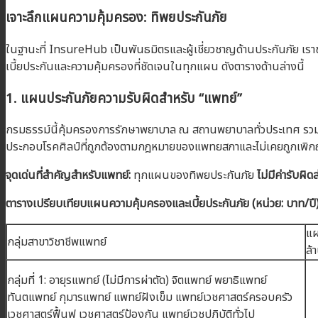
เจาะลึกแผนความคุ้มครอง: ทิพยประกันภัย
ในฐานะที่ InsureHub เป็นพันธมิตรและผู้เชี่ยวชาญด้านประกันภัย เราขอ
เบี้ยประกันและความคุ้มครองที่ชัดเจนในทุกแผน ดังตารางด้านล่างนี้
1. แผนประกันภัยความรับผิดสำหรับ “แพทย์”
กรมธรรม์นี้คุ้มครองการรักษาพยาบาล ณ สถานพยาบาลทั่วประเทศ รวมคล
ประกอบโรคศิลป์ที่ถูกต้องตามกฎหมายของแพทยสภาและไม่เคยถูกเพิ
จุดเด่นที่สำคัญสำหรับแพทย์:
ทุกแผนของทิพยประกันภัย
ไม่มีค่ารับผ
ตารางเปรียบเทียบแผนความคุ้มครองและเบี้ยประกันภัย (หน่วย: บาท/ปี
แผ
กลุ่มสาขาวิชาชีพแพทย์
ล้
กลุ่มที่ 1: อายุรแพทย์ (ไม่มีการผ่าตัด) จิตแพทย์ พยาธิแพทย์
ทันตแพทย์ กุมารแพทย์ แพทย์ฝังเข็ม แพทย์เวชศาสตร์ครอบครัว
เวชศาสตร์ฟื้นฟู เวชศาสตร์ป้องกัน แพทย์เวชปฏิบัติทั่วไป