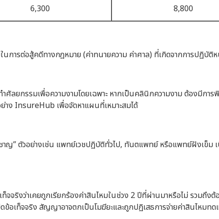
6,300
8,800
่ายในการต่อสู้คดีทางกฎหมาย (ค่าทนายความ ค่าศาล) ที่เกิดจากการปฏิบัต
การทำศัลยกรรมเพื่อความงามโดยเฉพาะ หากเป็นคลินิกความงาม ต้องมีกา
อย่าง InsureHub เพื่อจัดหาแผนที่เหมาะสมได้
ชี่ยวชาญ” ตัวอย่างเช่น แพทย์เวชปฏิบัติทั่วไป, ทันตแพทย์ หรือแพทย์ฝังเข็ม
ริงว่าเคยถูกเรียกร้องค่าสินไหมในช่วง 2 ปีที่ผ่านมาหรือไม่ รวมถึงต้องร
ิดข้อเท็จจริง สัญญาอาจตกเป็นโมฆียะและถูกปฏิเสธการจ่ายค่าสินไหมทด