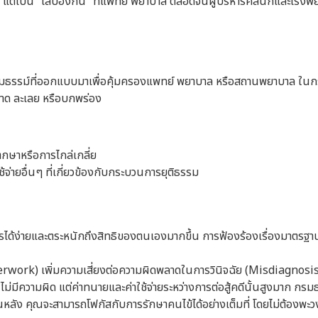
ก แต่เป็น “โล่ป้องกัน” ที่แพทย์ พยาบาล ตลอดจนผู้บริหารคลินิกและโรงพ
มธรรม์ที่ออกแบบมาเพื่อคุ้มครองแพทย์ พยาบาล หรือสถานพยาบาล ในกรณี
ดพลาด ละเลย หรือบกพร่อง
ากษาหรือการไกล่เกลี่ย
่ายอื่นๆ ที่เกี่ยวข้องกับกระบวนการยุติธรรม
วสารได้ง่ายและตระหนักถึงสิทธิของตนเองมากขึ้น การฟ้องร้องเรื่องมาตรฐานก
erwork) เพิ่มความเสี่ยงต่อความผิดพลาดในการวินิจฉัย (Misdiagnosi
ุณไม่มีความผิด แต่ค่าทนายและค่าใช้จ่ายระหว่างการต่อสู้คดีนั้นสูงมาก กร
นหลัง คุณจะสามารถโฟกัสกับการรักษาคนไข้ได้อย่างเต็มที่ โดยไม่ต้องพะ