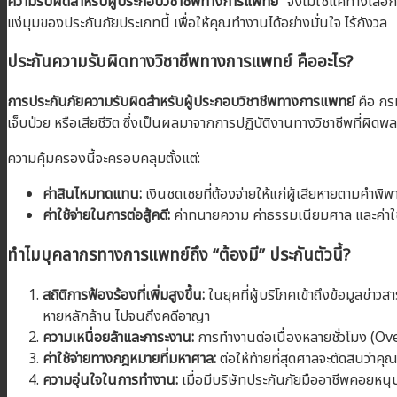
ความรับผิดสำหรับผู้ประกอบวิชาชีพทางการแพทย์”
จึงไม่ใช่แค่ทางเลือ
แง่มุมของประกันภัยประเภทนี้ เพื่อให้คุณทำงานได้อย่างมั่นใจ ไร้กังวล
ประกันความรับผิดทางวิชาชีพทางการแพทย์ คืออะไร?
การประกันภัยความรับผิดสำหรับผู้ประกอบวิชาชีพทางการแพทย์
คือ กร
เจ็บป่วย หรือเสียชีวิต ซึ่งเป็นผลมาจากการปฏิบัติงานทางวิชาชีพที่ผิ
ความคุ้มครองนี้จะครอบคลุมตั้งแต่:
ค่าสินไหมทดแทน:
เงินชดเชยที่ต้องจ่ายให้แก่ผู้เสียหายตามคำพิพ
ค่าใช้จ่ายในการต่อสู้คดี:
ค่าทนายความ ค่าธรรมเนียมศาล และค่าใช้จ
ทำไมบุคลากรทางการแพทย์ถึง “ต้องมี” ประกันตัวนี้?
สถิติการฟ้องร้องที่เพิ่มสูงขึ้น:
ในยุคที่ผู้บริโภคเข้าถึงข้อมูลข่า
หายหลักล้าน ไปจนถึงคดีอาญา
ความเหนื่อยล้าและภาระงาน:
การทำงานต่อเนื่องหลายชั่วโมง (Ov
ค่าใช้จ่ายทางกฎหมายที่มหาศาล:
ต่อให้ท้ายที่สุดศาลจะตัดสินว่าค
ความอุ่นใจในการทำงาน:
เมื่อมีบริษัทประกันภัยมืออาชีพคอยหนุ