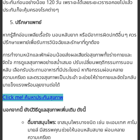
ประกันก่อนอย่างน้อย 120 วัน เพราะจะได้เลยระยะเวรารอคอยไปแล้ว
ประกันก็จะคุ้มครองโรคต่างๆ
ปรึกษาแพทย์
หากรู้สึกอ่อนเพลียเรื้อรัง นอนหลับยาก หรือมีอาการผิดปกติอื่นๆ ควร
ปรึกษาแพทย์เพื่อรับการวินิจฉัยและรักษาที่ถูกต้อง
การทำงานหนักและพักผ่อนน้อยส่งผลเสียต่อสุขภาพทั้งร่างกายและ
จิตใจ การดูแลสุขภาพอย่างสม่ำเสมอ ปรับเปลี่ยนพฤติกรรมการนอน
หลับ เลือกรับประทานอาหารที่มีประโยชน์ หากิจกรรมผ่อนคลาย
ความเครียด และตรวจสุขภาพเป็นประจำ จะช่วยให้ร่างกายและจิตใจกลับ
มาแข็งแรงพร้อมลุยงานต่อได้
Click me! ค้นหาประกันสุขภาพ
นอกจากนี้
ยังมีวิธีดูแลสุขภาพเพิ่มเติม
ดังนี้
ดื่มชาสมุนไพร:
ชาสมุนไพรบางชนิด เช่น ชะเอมเทศ คาโม
มายล์ มีสรรพคุณช่วยให้นอนหลับสบาย ผ่อนคลาย
ความเครียด