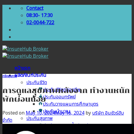
Skip
Contact
to
08:30- 17:30
content
02-0044-722
หน้าแรก
ผลิตภัณฑ์ประกัน
ทริกสุขภาพ
ประกันชีวิต
การดูแลสุขภาพหลังจาก ทำงานหนัก
ประกันชีวิตตลอดชีพ
ประกันออมทรัพย์
พักผ่อนน้อย
ประกันวางแผนการศึกษาบุตร
ประกันบำนาญ
Posted on
May 10, 2024
May 16, 2024
by
บริษัท อินชัวร์ฮับ
ประกันสุขภาพ
จำกัด
ประกันสุขภาพเบี้ยประหยัด
ประกันสุขภาพเหมาจ่าย