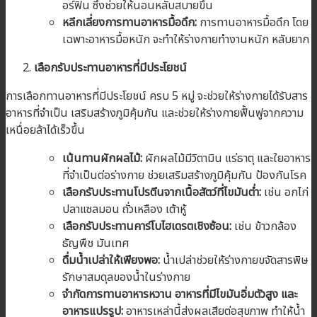
อร์ฟิน ซึ่งช่วยให้นอนหลับสบายขึ้น
หลีกเลี่ยงการทานอาหารมื้อดึก:
การทานอาหารมื้อดึก โดย
เฉพาะอาหารมื้อหนัก จะทำให้ร่างกายทำงานหนัก หลับยาก
เลือกรับประทานอาหารที่มีประโยชน์
การเลือกทานอาหารที่มีประโยชน์ ครบ 5 หมู่ จะช่วยให้ร่างกายได้รับสาร
อาหารที่จำเป็น เสริมสร้างภูมิคุ้มกัน และช่วยให้ร่างกายฟื้นฟูจากความ
เหนื่อยล้าได้เร็วขึ้น
เน้นทานผักผลไม้:
ผักผลไม้มีวิตามิน แร่ธาตุ และใยอาหาร
ที่จำเป็นต่อร่างกาย ช่วยเสริมสร้างภูมิคุ้มกัน ป้องกันโรค
เลือกรับประทานโปรตีนจากเนื้อสัตว์ที่ไขมันต่ำ:
เช่น อกไก่
ปลาแซลมอน ถั่วเหลือง เต้าหู้
เลือกรับประทานคาร์โบไฮเดรตเชิงซ้อน:
เช่น ข้าวกล้อง
ธัญพืช มันเทศ
ดื่มน้ำเปล่าให้เพียงพอ:
น้ำเปล่าช่วยให้ร่างกายขจัดสารพิษ
รักษาสมดุลของน้ำในร่างกาย
จำกัดการทานอาหารหวาน
อาหารที่มีไขมันอิ่มตัวสูง
และ
อาหารแปรรูป:
อาหารเหล่านี้ส่งผลเสียต่อสุขภาพ ทำให้น้ำ