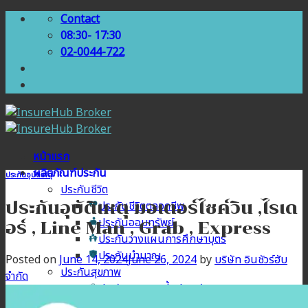
Skip
Contact
to
08:30- 17:30
content
02-0044-722
หน้าแรก
ผลิตภัณฑ์ประกัน
ประกันอุบัติเหตุ
ประกันชีวิต
ประกันอุบัติเหตุ มอเตอร์ไซค์วิน ,ไรเด
ประกันชีวิตตลอดชีพ
ประกันออมทรัพย์
อร์ , Line Man , Grab , Express
ประกันวางแผนการศึกษาบุตร
ประกันบำนาญ
Posted on
June 14, 2024
June 26, 2024
by
บริษัท อินชัวร์ฮับ
ประกันสุขภาพ
จำกัด
ประกันสุขภาพเบี้ยประหยัด
ประกันสุขภาพเหมาจ่าย