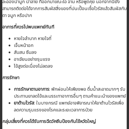
ละอองน้ำมูก น้ำลาย ที่ออกมาขณะไอ จาม หรือพูดคุย นอกจากนี้ยัง
สามารถติดต่อได้จากการสัมผัสสิ่งของที่ปนเปื้อนเชื้อไวรัสแล้วสัมผัสกับ
ตา จมูก หรือปาก
อาการที่ควรไปพบแพทย์ทันที
หายใจลำบาก หายใจถี่
เจ็บหน้าอก
สับสน ซึมลง
อาเจียนอย่างรุนแรง
ไข้สูงต่อเนื่องไม่ลดลง
การรักษา
การรักษาตามอาการ
: พักผ่อนให้เพียงพอ ดื่มน้ำสะอาดมากๆ รับ
ประทานยาลดไข้และบรรเทาอาการอื่นๆ ตามคำแนะนำของแพทย์
ยาต้านไวรัส
: ในบางกรณี แพทย์อาจพิจารณาให้ยาต้านไวรัสเพื่อ
ลดความรุนแรงของโรคและระยะเวลาการป่วย
กลุ่มเสี่ยงที่ควรได้รับการฉีดวัคซีนป้องกันไข้หวัดใหญ่