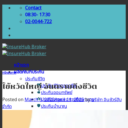
Skip
Contact
to
08:30- 17:30
content
02-0044-722
หน้าแรก
ผลิตภัณฑ์ประกัน
ทริกสุขภาพ
ประกันชีวิต
ไข้หวัดใหญ่ อันตรายถึงชีวิต
ประกันชีวิตตลอดชีพ
ประกันออมทรัพย์
ประกันวางแผนการศึกษาบุตร
Posted on
March 3, 2025
April 11, 2025
by
บริษัท อินชัวร์ฮับ
ประกันบำนาญ
จำกัด
ประกันสุขภาพ
ประกันสุขภาพเบี้ยประหยัด
ประกันสุขภาพเหมาจ่าย