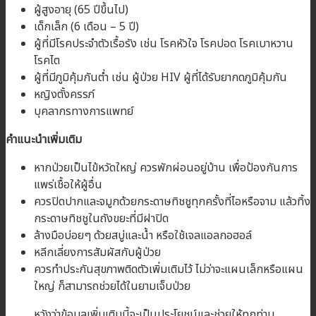
ผู้สูงอายุ (65 ปีขึ้นไป)
เด็กเล็ก (6 เดือน – 5 ปี)
ผู้ที่มีโรคประจำตัวเรื้อรัง เช่น โรคหัวใจ โรคปอด โรคเบาหวาน
โรคไต
ผู้ที่มีภูมิคุ้มกันต่ำ เช่น ผู้ป่วย HIV ผู้ที่ได้รับยากดภูมิคุ้มกัน
หญิงตั้งครรภ์
บุคลากรทางการแพทย์
คำแนะนำเพิ่มเติม
หากป่วยเป็นไข้หวัดใหญ่ ควรพักผ่อนอยู่บ้าน เพื่อป้องกันการ
แพร่เชื้อให้ผู้อื่น
ควรปิดปากและจมูกด้วยกระดาษทิชชูทุกครั้งที่ไอหรือจาม แล้วทิ้ง
กระดาษทิชชูในถังขยะที่มีฝาปิด
ล้างมือบ่อยๆ ด้วยสบู่และน้ำ หรือใช้เจลแอลกอฮอล์
หลีกเลี่ยงการสัมผัสกับผู้ป่วย
ควรทำประกันสุขภาพติดตัวเพิ่มเติมไว้ ไม่ว่าจะแผนเล็กหรือแผน
ใหญ่ ก็สามารถช่วยได้ในยามเจ็บป่วย
หวังว่าข้อมูลเพิ่มเติมนี้จะเป็นประโยชน์และช่วยให้ทุกท่าน