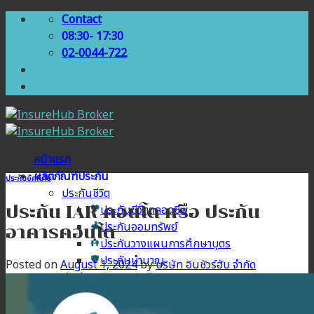
Skip
Contact
to
08:30- 17:30
content
02-0044-722
หน้าแรก
ผลิตภัณฑ์ประกัน
ประกันอัคคีภัย
ประกันชีวิต
ประกัน IAR คอนโด หรือ ประกัน
ประกันชีวิตตลอดชีพ
ประกันออมทรัพย์
อาคารคอนโด
ประกันวางแผนการศึกษาบุตร
ประกันบำนาญ
Posted on
August 1, 2024
by
บริษัท อินชัวร์ฮับ จำกัด
ประกันสุขภาพ
ประกันสุขภาพเบี้ยประหยัด
ประกันสุขภาพเหมาจ่าย