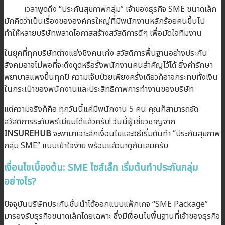
เวลาพูดถึง “ประกันสุขภาพกลุ่ม” เจ้าของธุรกิจ SME ขนาดเล็ก
มักคิดว่าเป็นเรื่องขององค์กรใหญ่ที่มีพนักงานหลักร้อยคนขึ้นไป
ทำให้หลายบริษัทพลาดโอกาสสร้างสวัสดิการดีๆ เพื่อมัดใจทีมงาน
ในยุคที่ทุกบริษัทต่างแย่งชิงคนเก่ง สวัสดิการพื้นฐานอย่างประกัน
สังคมอาจไม่พอที่จะดึงดูดหรือรั้งพนักงานคนสำคัญไว้ได้ ยิ่งค่ารักษา
พยาบาลแพงขึ้นทุกปี ความเจ็บป่วยเพียงครั้งเดียวก็อาจกระทบทั้งเงิน
ในกระเป๋าของพนักงานและประสิทธิภาพการทำงานของบริษัท
แต่ความจริงก็คือ ทุกวันนี้แค่มีพนักงาน 5 คน คุณก็สามารถจัด
สวัสดิการระดับพรีเมียมได้แล้วครับ! วันนี้ผู้เชี่ยวชาญจาก
INSUREHUB
จะพามาเจาะลึกเงื่อนไขและวิธีเริ่มต้นทำ “ประกันสุขภาพ
กลุ่ม SME” แบบเข้าใจง่าย พร้อมแล้วมาดูกันเลยครับ
เงื่อนไขเบื้องต้น: SME ไซส์เล็ก เริ่มต้นทำประกันกลุ่ม
อย่างไร?
ปัจจุบันบริษัทประกันชั้นนำได้ออกแบบแพ็กเกจ “SME Package”
มารองรับธุรกิจขนาดเล็กโดยเฉพาะ ซึ่งมีเงื่อนไขพื้นฐานที่เจ้าของธุรกิจ