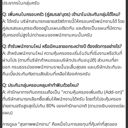
ประชากรในกลุ่มครับ
Q: เพิ่มคนในครอบครัว (คู่สมรส/บุตร) เข้ามาในประกันกลุ่มได้ไหม?
A: ได้ครับ บริษัทสามารถขยายสวัสดิการนี้ให้ครอบครัวพนักงานได้ โดย
คู่สมรสและบุตรจะต้องอยู่ในแผนเดียวกัน และต้องเป็นแผนที่มีความ
คุ้มครองไม่สูงไปกว่าแผนของพนักงานคนนั้นครับ
Q: ถ้ารับพนักงานใหม่ หรือมีคนลาออกระหว่างปี ต้องจัดการอย่างไร?
A: สำหรับพนักงานใหม่ ความคุ้มครองจะเริ่มในวันที่เริ่มงานหรือวันที่
ผ่านโปร (ตามที่บริษัทกำหนดและบริษัทประกันอนุมัติ) ส่วนคนที่ลา
ออก กรมธรรม์ของพนักงานรายนั้นจะสิ้นสุดลง และบริษัทประกันจะ
คืนเบี้ยประกันภัยตามสัดส่วนที่เหลือให้องค์กรครับ
Q: ประกันกลุ่มครอบคลุมค่าทำฟันด้วยไหม?
A: ค่ารักษาทางทันตกรรมถือเป็น “ความคุ้มครองเพิ่มเติม (Add-on)”
ที่บริษัทสามารถเลือกซื้อเพิ่มให้พนักงานได้ครับ โดยทั่วไปจะคุ้มครอง
จ่ายตามจริงสูงสุดไม่เกิน 80% ของค่ารักษาปกติ (ตามวงเงินของแต่ละ
แผน)
การดูแล “สุขภาพพนักงาน” คือหนึ่งในการลงทุนที่คุ้มค่าที่สุดของ