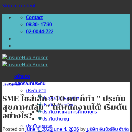
Skip to content
Contact
08:30- 17:30
02-0044-722
หน้าแรก
ผลิตภัณฑ์ประกัน
ประกันสุขภาพ
ประกันชีวิต
SME ไซส์เล็ก 5-10 คน ก็ทำ ” ประกัน
ประกันชีวิตตลอดชีพ
ประกันออมทรัพย์
สุขภาพกลุ่ม ” ให้พนักงานได้! เริ่มต้น
ประกันวางแผนการศึกษาบุตร
อย่างไร?
ประกันบำนาญ
ประกันสุขภาพ
Posted on
June 4, 2026
June 4, 2026
by
บริษัท อินชัวร์ฮับ จำกัด