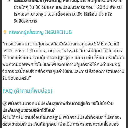
ระยะเวลารอคอย (Waiting Period):
จะยังไม่คุ้มครองการเจ็บ
ป่วยใดๆ ใน 30 วันแรก และมีระยะเวลารอคอย 120 วัน สำหรับ
โรคเฉพาะบางกลุ่ม เช่น เนื้องอก มะเร็ง ไส้เลื่อน นิ่ว หรือ
ริดสีดวงทวาร
ทริคจากผู้เชี่ยวชาญ INSUREHUB
“การแบ่งแผนความคุ้มครองคือหัวใจของการคุมงบ SME ครับ แม้
บริษัทจะมีงบจำกัด แต่เราสามารถจัดสรรสวัสดิการให้คุ้มค่าได้ โดยการ
ใช้สิทธิแบ่งแผนความคุ้มครอง (สูงสุด 3 แผน) เช่น ให้แผนเริ่มต้นกับ
พนักงานออฟฟิศทั่วไป และเพิ่มระดับความคุ้มครองให้กับตำแหน่งผู้
จัดการ วิธีนี้ตอบโจทย์ทั้งการคุมค่าใช้จ่ายและการให้สวัสดิการตามความ
รับผิดชอบครับ”
FAQ (คำถามที่พบบ่อย)
Q: พนักงานบางคนมีประกันสุขภาพส่วนตัวอยู่แล้ว ขอไม่เข้าร่วม
ประกันกลุ่มของบริษัทได้ไหม?
A: ไม่ได้ครับ ตามเงื่อนไขมาตรฐาน พนักงานประจำทั้งหมดที่มีสิทธิจะ
ต้องเข้าร่วมทำประกันภัยทุกคน เพื่อเป็นการกระจายความเสี่ยงของ