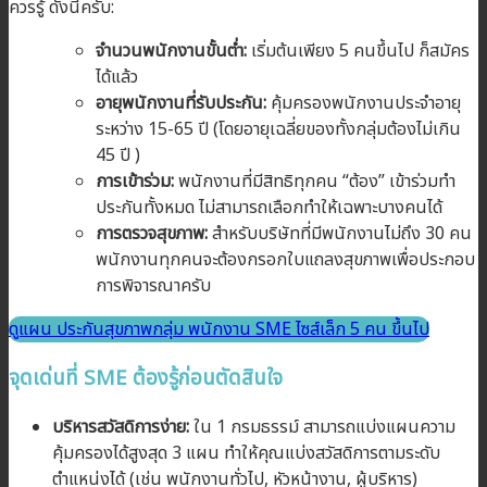
ควรรู้ ดังนี้ครับ:
จำนวนพนักงานขั้นต่ำ:
เริ่มต้นเพียง 5 คนขึ้นไป ก็สมัคร
ได้แล้ว
อายุพนักงานที่รับประกัน:
คุ้มครองพนักงานประจำอายุ
ระหว่าง 15-65 ปี (โดยอายุเฉลี่ยของทั้งกลุ่มต้องไม่เกิน
45 ปี )
การเข้าร่วม:
พนักงานที่มีสิทธิทุกคน “ต้อง” เข้าร่วมทำ
ประกันทั้งหมด ไม่สามารถเลือกทำให้เฉพาะบางคนได้
การตรวจสุขภาพ:
สำหรับบริษัทที่มีพนักงานไม่ถึง 30 คน
พนักงานทุกคนจะต้องกรอกใบแถลงสุขภาพเพื่อประกอบ
การพิจารณาครับ
ดูแผน ประกันสุขภาพกลุ่ม พนักงาน SME ไซส์เล็ก 5 คน ขึ้นไป
จุดเด่นที่ SME ต้องรู้ก่อนตัดสินใจ
บริหารสวัสดิการง่าย:
ใน 1 กรมธรรม์ สามารถแบ่งแผนความ
คุ้มครองได้สูงสุด 3 แผน ทำให้คุณแบ่งสวัสดิการตามระดับ
ตำแหน่งได้ (เช่น พนักงานทั่วไป, หัวหน้างาน, ผู้บริหาร)