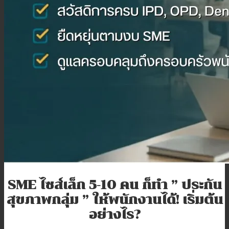
โปรโมชั่น
บทความ
ติดต่อเรา
สมัครตัวแทน
เข้าสู่ระบบตัวแทน
SME ไซส์เล็ก 5-10 คน ก็ทำ ” ประกัน
สุขภาพกลุ่ม ” ให้พนักงานได้! เริ่มต้น
อย่างไร?