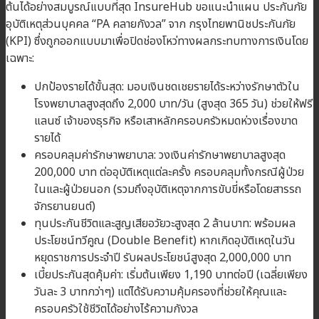
ต้นได้อย่างสมบูรณ์แบบที่สุด InsureHub ขอแนะนำแผน ประกันภัย
อุบัติเหตุส่วนบุคคล “PA คลายกังวล” จาก กรุงไทยพานิชประกันภัย
(KPI) ซึ่งถูกออกแบบมาเพื่อปิดช่องโหว่ทางผลกระทบทางการเงินโดย
เฉพาะ:
ปกป้องรายได้ขั้นสุด: มอบเงินชดเชยรายได้ระหว่างรักษาตัวใน
โรงพยาบาลสูงสุดถึง 2,000 บาท/วัน (สูงสุด 365 วัน) ช่วยให้ฟรี
แลนซ์ เจ้าของธุรกิจ หรือเสาหลักครอบครัวหมดห่วงเรื่องขาด
รายได้
ครอบคลุมค่ารักษาพยาบาล: วงเงินค่ารักษาพยาบาลสูงสุด
200,000 บาท ต่ออุบัติเหตุแต่ละครั้ง ครอบคลุมทั้งกรณีผู้ป่วย
ในและผู้ป่วยนอก (รวมถึงอุบัติเหตุจากการขับขี่หรือโดยสารรถ
จักรยานยนต์)
ทุนประกันชีวิตและสูญเสียอวัยวะสูงสุด 2 ล้านบาท: พร้อมผล
ประโยชน์ทวีคูณ (Double Benefit) หากเกิดอุบัติเหตุในวัน
หยุดราชการประจำปี รับผลประโยชน์สูงสุด 2,000,000 บาท
เบี้ยประกันสุดคุ้มค่า: เริ่มต้นเพียง 1,190 บาทต่อปี (เฉลี่ยเพียง
วันละ 3 บาทกว่าๆ) แต่ได้รับความคุ้มครองที่ช่วยให้คุณและ
ครอบครัวใช้ชีวิตได้อย่างไร้ความกังวล