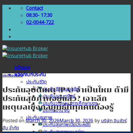
Skip
Contact
to
08:30- 17:30
content
02-0044-722
หน้าแรก
ผลิตภัณฑ์ประกัน
ประกันอุบัติเหตุ
ประกันชีวิต
ประกันอุบัติเหตุ (PA) จำเป็นไหม ถ้ามี
ประกันชีวิตตลอดชีพ
ประกันออมทรัพย์
ประกันสุขภาพอยู่แล้ว? เจาะลึก
ประกันวางแผนการศึกษาบุตร
เหตุผลเชิงกลยุทธ์ที่ทุกคนต้องรู้
ประกันบำนาญ
ประกันสุขภาพ
Posted on
March 30, 2026
March 30, 2026
by
บริษัท อินชัวร์
ประกันสุขภาพเบี้ยประหยัด
ฮับ จำกัด
ประกันสุขภาพเหมาจ่าย