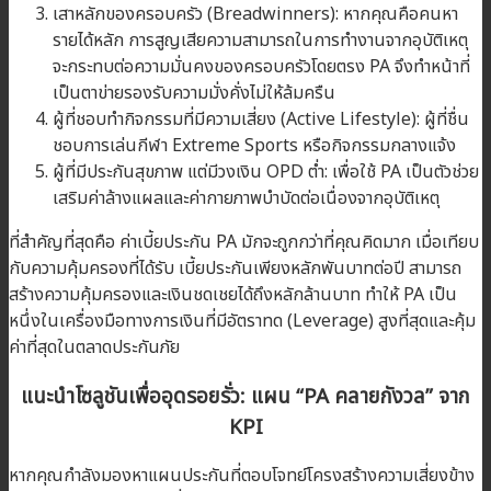
เสาหลักของครอบครัว (Breadwinners): หากคุณคือคนหา
รายได้หลัก การสูญเสียความสามารถในการทำงานจากอุบัติเหตุ
จะกระทบต่อความมั่นคงของครอบครัวโดยตรง PA จึงทำหน้าที่
เป็นตาข่ายรองรับความมั่งคั่งไม่ให้ล้มครืน
ผู้ที่ชอบทำกิจกรรมที่มีความเสี่ยง (Active Lifestyle): ผู้ที่ชื่น
ชอบการเล่นกีฬา Extreme Sports หรือกิจกรรมกลางแจ้ง
ผู้ที่มีประกันสุขภาพ แต่มีวงเงิน OPD ต่ำ: เพื่อใช้ PA เป็นตัวช่วย
เสริมค่าล้างแผลและค่ากายภาพบำบัดต่อเนื่องจากอุบัติเหตุ
ที่สำคัญที่สุดคือ ค่าเบี้ยประกัน PA มักจะถูกกว่าที่คุณคิดมาก เมื่อเทียบ
กับความคุ้มครองที่ได้รับ เบี้ยประกันเพียงหลักพันบาทต่อปี สามารถ
สร้างความคุ้มครองและเงินชดเชยได้ถึงหลักล้านบาท ทำให้ PA เป็น
หนึ่งในเครื่องมือทางการเงินที่มีอัตราทด (Leverage) สูงที่สุดและคุ้ม
ค่าที่สุดในตลาดประกันภัย
แนะนำโซลูชันเพื่ออุดรอยรั่ว: แผน “PA คลายกังวล” จาก
KPI
หากคุณกำลังมองหาแผนประกันที่ตอบโจทย์โครงสร้างความเสี่ยงข้าง