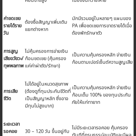
ค่อนข้างสูง
เนื่องจนกว่าจะหาย
ค่าชดเชย
มักมีรวมอยู่ในหลายๆ แผนของ
ต้องซื้อสัญญาเพิ่มเติม
รายได้ราย
PA เพื่อชดเชยการขาดรายได้เมื่อ
แยกต่างหาก
วัน
ต้องพักรักษาตัว
การสูญ
ไม่คุ้มครองการจ่ายเงิน
เป็นความคุ้มครองหลัก จ่ายเงิน
เสียอวัยวะ/
ก้อนชดเชย (คุ้มครอง
ก้อนตามเปอร์เซ็นต์ความสูญเสีย
ทุพพลภาพ
แค่ค่าผ่าตัด/รักษา)
ไม่ได้อยู่ในหมวดสุขภาพ
เป็นความคุ้มครองหลัก จ่ายเงิน
การเสีย
(ต้องดูที่ทุนประกันชีวิตที่
ก้อนเต็ม 100% ของทุนประกัน
ชีวิต
เป็นสัญญาหลัก ซึ่งอาจ
ภัยให้แก่ทายาท
มีทุนไม่สูงมาก)
ระยะเวลา
ไม่มีระยะเวลารอคอย คุ้มครอง
รอคอย
30 – 120 วัน ขึ้นอยู่กับ
ทันทีที่กรมธรรม์อนุมัติและมีผล