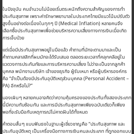
ในปัจจุบัน คนจำนวนไม่น้อยเริ่มตระหนักถึงความสำคัญของการทำ
ประกันสุขภาพ เพราะค่ารักษาพยาบาลในประเทศไทยมีแนวโน้มปรับตัว
สูงขึ้นอย่างต่อเนื่องในทุกๆ ปี (Medical Inflation) หลายคนจึง
เลือกซื้อประกันสุขภาพเพื่อช่วยบริหารความเสี่ยงทางการเงินเมื่อเกิด
การเจ็บป่วย
แต่เมื่อมีประกันสุขภาพอยู่ในมือแล้ว คำถามที่มักจะตามมาและเป็น
คำถามคลาสสิกที่ผมมักจะได้รับเสมอ ตลอดระยะเวลาที่คลุกคลีอยู่ใน
แวดวงการประกันภัยและการบริหารความเสี่ยง ไม่ว่าจะเป็นจากลูกค้า
บุคคล พนักงานบริษัท เจ้าของธุรกิจ ผู้รับเหมา หรือผู้บริหารองค์กร
คือ “จำเป็นต้องมีประกันอุบัติเหตุส่วนบุคคล (Personal Accident –
PA) อีกหรือไม่?”
มองเผินๆ หลายคนอาจคิดว่าความคุ้มครองของประกันทั้งสองประเภท
นี้มีความทับซ้อนกัน และการมีประกันสุขภาพเพียงฉบับเดียวก็เพียง
พอที่จะรับมือกับเหตุการณ์ไม่คาดฝันได้ทั้งหมด
คำตอบสั้นๆ แบบฟันธงในฐานะผู้เชี่ยวชาญคือ “ประกันสุขภาพ และ
ประกันอุบัติเหตุ เป็นเครื่องมือทางการเงินคนละประเภท ที่ถูกออกแบบ