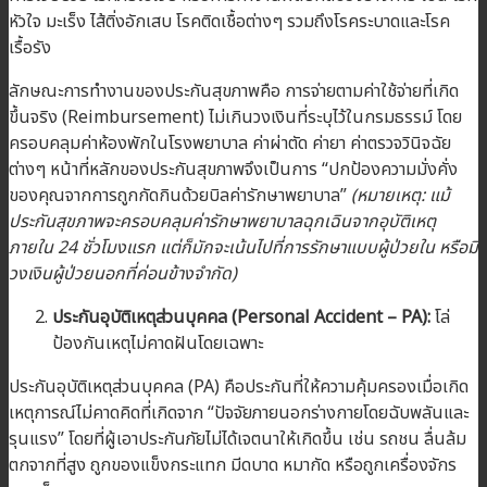
หัวใจ มะเร็ง ไส้ติ่งอักเสบ โรคติดเชื้อต่างๆ รวมถึงโรคระบาดและโรค
เรื้อรัง
ลักษณะการทำงานของประกันสุขภาพคือ การจ่ายตามค่าใช้จ่ายที่เกิด
ขึ้นจริง (Reimbursement) ไม่เกินวงเงินที่ระบุไว้ในกรมธรรม์ โดย
ครอบคลุมค่าห้องพักในโรงพยาบาล ค่าผ่าตัด ค่ายา ค่าตรวจวินิจฉัย
ต่างๆ หน้าที่หลักของประกันสุขภาพจึงเป็นการ “ปกป้องความมั่งคั่ง
ของคุณจากการถูกกัดกินด้วยบิลค่ารักษาพยาบาล”
(หมายเหตุ: แม้
ประกันสุขภาพจะครอบคลุมค่ารักษาพยาบาลฉุกเฉินจากอุบัติเหตุ
ภายใน 24 ชั่วโมงแรก แต่ก็มักจะเน้นไปที่การรักษาแบบผู้ป่วยใน หรือมี
วงเงินผู้ป่วยนอกที่ค่อนข้างจำกัด)
ประกันอุบัติเหตุส่วนบุคคล (Personal Accident – PA):
โล่
ป้องกันเหตุไม่คาดฝันโดยเฉพาะ
ประกันอุบัติเหตุส่วนบุคคล (PA) คือประกันที่ให้ความคุ้มครองเมื่อเกิด
เหตุการณ์ไม่คาดคิดที่เกิดจาก “ปัจจัยภายนอกร่างกายโดยฉับพลันและ
รุนแรง” โดยที่ผู้เอาประกันภัยไม่ได้เจตนาให้เกิดขึ้น เช่น รถชน ลื่นล้ม
ตกจากที่สูง ถูกของแข็งกระแทก มีดบาด หมากัด หรือถูกเครื่องจักร