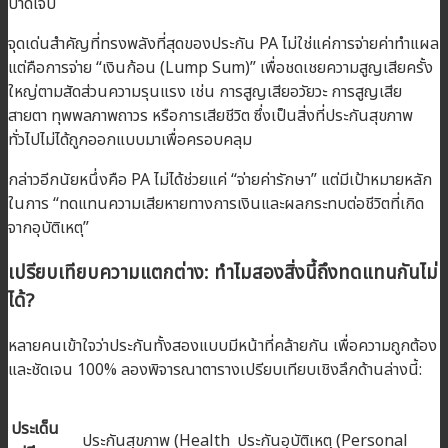
บาดเจ็บ
จุดเด่นสำคัญที่ทรงพลังที่สุดของประกัน PA ไม่ใช่แค่การจ่ายค่าทำแผล
แต่คือการจ่าย “เงินก้อน (Lump Sum)” เพื่อชดเชยความสูญเสียครั้ง
ใหญ่ตามสัดส่วนความรุนแรง เช่น การสูญเสียอวัยวะ การสูญเสีย
สายตา ทุพพลภาพถาวร หรือการเสียชีวิต ซึ่งเป็นสิ่งที่ประกันสุขภาพ
ทั่วไปไม่ได้ถูกออกแบบมาเพื่อครอบคลุม
กล่าวอีกนัยหนึ่งคือ PA ไม่ได้ช่วยแค่ “จ่ายค่ารักษา” แต่มีเป้าหมายหลัก
ในการ “ทดแทนความเสียหายทางการเงินและผลกระทบต่อชีวิตที่เกิด
จากอุบัติเหตุ”
เปรียบเทียบความแตกต่าง: ทำไมสองสิ่งนี้ถึงทดแทนกันไม่
ได้?
หลายคนเข้าใจว่าประกันทั้งสองแบบมีหน้าที่คล้ายกัน เพื่อความถูกต้อง
และชัดเจน 100% ลองพิจารณาตารางเปรียบเทียบเชิงลึกด้านล่างนี้:
ประเด็น
ประกันสุขภาพ (Health
ประกันอุบัติเหตุ (Personal