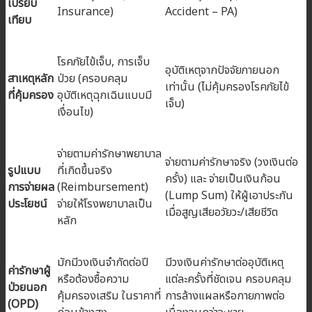
เปรียบ
Insurance)
Accident – PA)
เทียบ
โรคภัยไข้เจ็บ, การเจ็บ
อุบัติเหตุจากปัจจัยภายนอก
สาเหตุหลัก
ป่วย (ครอบคลุม
เท่านั้น (ไม่คุ้มครองโรคภัยไข้
ที่คุ้มครอง
อุบัติเหตุฉุกเฉินแบบมี
เจ็บ)
เงื่อนไข)
จ่ายตามค่ารักษาพยาบาล
จ่ายตามค่ารักษาจริง (วงเงินต่อ
รูปแบบ
ที่เกิดขึ้นจริง
ครั้ง) และ จ่ายเป็นเงินก้อน
การจ่ายผล
(Reimbursement)
(Lump Sum) ให้ผู้เอาประกัน
ประโยชน์
จ่ายให้โรงพยาบาลเป็น
เมื่อสูญเสียอวัยวะ/เสียชีวิต
หลัก
มักมีวงเงินจำกัดต่อปี
มีวงเงินค่ารักษาต่ออุบัติเหตุ
ค่ารักษาผู้
หรือต้องซื้อความ
แต่ละครั้งที่ชัดเจน ครอบคลุม
ป่วยนอก
คุ้มครองเสริม ในราคาที่
การล้างแผลหรือกายภาพต่อ
(OPD)