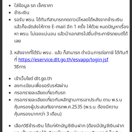
ใส่ข้อมูล รถ เช็คราคา
ชำระเงิน
รอรับ พรบ. ได้ทันทีสามารถกดดาวน์โหลดได้หลังจากชำระเงิน
แล้วก็จะจัดส่งให้ทาง E-mail อีก 1 ครั้ง ให้ด้วย หมดปัญหาเรื่อง
หา พรบ. ไม่เจอแน่นอน แล้วนำเอกสารไปยื่นชำระภาษีรถยนต์ได้
เลย
หลังจากที่ได้รับ พรบ . แล้ว ก็สามารถ ดำเนินการต่อภาษี ได้ทันที
ที่
https://eservice.dlt.go.th/esvapp/login.jsf
วิธีการ
เข้าเว็บไซต์ dlt.go.th
ลงทะเบียนเพื่อขอรับรหัสผ่าน
กรอกรายละเอียดเกี่ยวกับรถ
กรอกรายละเอียดเกี่ยวกับหลักฐานการเอาประกัน ตาม พ.ร.บ
คุ้มครองผู้ประสบภัยจากรถพ.ศ.2535 (พ.ร.บ. ต้องมีความ
คุ้มครองมากกว่า 3 เดือน)
เลือกวิธีชำระเงิน ได้แก่หักบัญชีเงินฝาก (ต้องมีบัญชีเงินฝาก