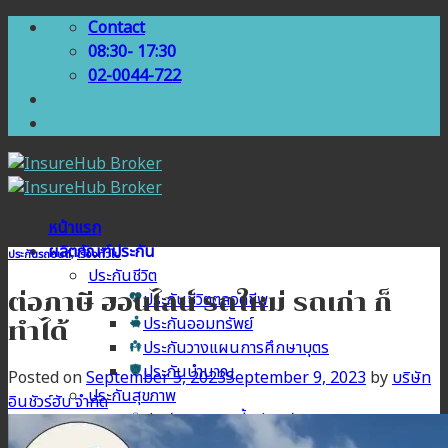
Skip
Contact
to
08:30- 17:30
content
02-0044-722
หน้าแรก
ผลิตภัณฑ์ประกัน
ประกันรถยนต์
,
เรื่องทั่วไป
ประกันชีวิต
ต่อภาษี ออนไลน์ รถใหม่ รถเก่า ก็
ประกันชีวิตตลอดชีพ
ประกันออมทรัพย์
ทำได้
ประกันวางแผนการศึกษาบุตร
ประกันบำนาญ
Posted on
September 5, 2023
September 9, 2023
by
บริษัท
ประกันสุขภาพ
อินชัวร์ฮับ จำกัด
ประกันสุขภาพเบี้ยประหยัด
ประกันสุขภาพเหมาจ่าย