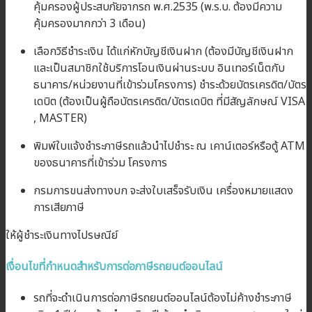
คุ้มครองผู้ประสบภัยจากรถ พ.ศ.2535 (พ.ร.บ. ต้องมีความ
คุ้มครองมากกว่า 3 เดือน)
เลือกวิธีชำระเงิน ได้แก่หักบัญชีเงินฝาก (ต้องมีบัญชีเงินฝาก
และเป็นสมาชิกใช้บริการโอนเงินผ่านระบบ อินเทอร์เน็ตกับ
ธนาคาร/หน่วยงานที่เข้าร่วมโครงการ) ชำระด้วยบัตรเครดิต/บัตร
เดบิต (ต้องเป็นผู้ถือบัตรเครดิต/บัตรเดบิต ที่มีสัญลักษณ์ VISA
, MASTER)
พิมพ์ใบแจ้งชำระภาษีรถแล้วนำไปชำระ ณ เคาน์เตอร์หรือตู้ ATM
ของธนาคารที่เข้าร่วม โครงการ
กรมการขนส่งทางบก จะส่งใบเสร็จรับเงิน เครื่องหมายแสดง
การเสียภาษี
ให้ผู้ชำระเงินทางไปรษณีย์
เงื่อนไขที่กำหนดสำหรับการต่อภาษีรถยนต์ออนไลน์
รถที่จะดำเนินการต่อภาษีรถยนต์ออนไลน์ต้องไม่ค้างชำระภาษี