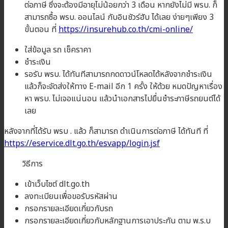
ต่อภาษี ซึ่งจะต้องมีอายุไม่น้อยกว่า 3 เดือน หากยังไม่มี พรบ. ก็
สามารถซื้อ พรบ. ออนไลน์ กับอินชัวร์ฮับ ได้เลย ง่ายๆเพียง 3
ขั้นตอน ที่
https://insurehub.co.th/cmi-online/
ใส่ข้อมูล รถ เช็คราคา
ชำระเงิน
รอรับ พรบ. ได้ทันทีสามารถกดดาวน์โหลดได้หลังจากชำระเงิน
แล้วก็จะจัดส่งให้ทาง E-mail อีก 1 ครั้ง ให้ด้วย หมดปัญหาเรื่อง
หา พรบ. ไม่เจอแน่นอน แล้วนำเอกสารไปยื่นชำระภาษีรถยนต์ได้
เลย
หลังจากที่ได้รับ พรบ . แล้ว ก็สามารถ ดำเนินการต่อภาษี ได้ทันที ที่
https://eservice.dlt.go.th/esvapp/login.jsf
วิธีการ
เข้าเว็บไซต์ dlt.go.th
ลงทะเบียนเพื่อขอรับรหัสผ่าน
กรอกรายละเอียดเกี่ยวกับรถ
กรอกรายละเอียดเกี่ยวกับหลักฐานการเอาประกัน ตาม พ.ร.บ