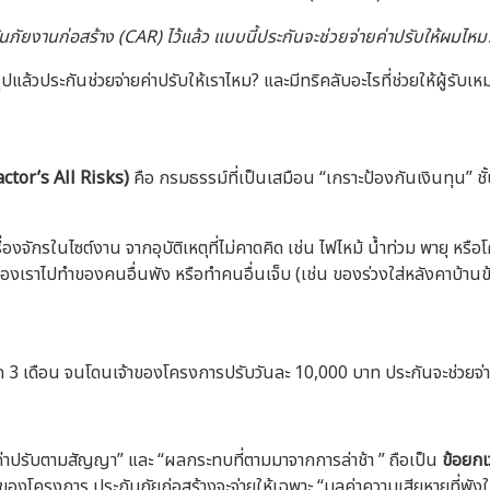
กันภัยงานก่อสร้าง (CAR) ไว้แล้ว แบบนี้ประกันจะช่วยจ่ายค่าปรับให้ผมไหม
ปแล้วประกันช่วยจ่ายค่าปรับให้เราไหม? และมีทริคลับอะไรที่ช่วยให้ผู้รับเห
ctor’s All Risks)
คือ กรมธรรม์ที่เป็นเสมือน “เกราะป้องกันเงินทุน” 
ื่องจักรในไซต์งาน จากอุบัติเหตุที่ไม่คาดคิด เช่น ไฟไหม้ น้ำท่วม พายุ หรื
งเราไปทำของคนอื่นพัง หรือทำคนอื่นเจ็บ (เช่น ของร่วงใส่หลังคาบ้า
ีก 3 เดือน จนโดนเจ้าของโครงการปรับวันละ 10,000 บาท ประกันจะช่วยจ่า
“ค่าปรับตามสัญญา” และ “ผลกระทบที่ตามมาจากการล่าช้า ” ถือเป็น
ข้อยก
งโครงการ ประกันภัยก่อสร้างจะจ่ายให้เฉพาะ “มูลค่าความเสียหายที่พังให้เห