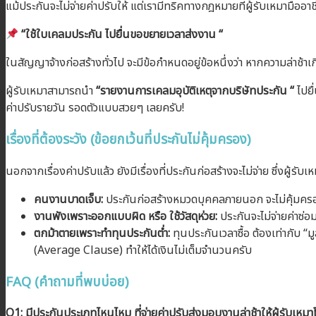
แม้ประกันจะไม่จ่ายค่าปรับให้ แต่เรามีทริคทางกฎหมายที่ผู้รับเหมามืออา
“ใช้ใบเคลมประกัน ไปยื่นขอขยายเวลาส่งงาน “
ในสัญญาจ้างก่อสร้างทั่วไป จะมีข้อกำหนดอยู่ข้อหนึ่งว่า หากความล่าช้า
ผู้รับเหมาสามารถนำ
“รายงานการเคลมอุบัติเหตุจากบริษัทประกัน “
ไปยื
ค่าปรับรายวัน รอดตัวแบบสวยๆ เลยครับ!
เรื่องที่ต้องระวัง (ข้อยกเว้นที่ประกันไม่คุ้มครอง)
นอกจากเรื่องค่าปรับแล้ว ยังมีเรื่องที่ประกันก่อสร้างจะไม่จ่าย ซึ่งผู้รับเหม
คนงานบาดเจ็บ:
ประกันก่อสร้างหมวดบุคคลภายนอก จะไม่คุ้มครอ
งานพังเพราะออกแบบผิด หรือ ใช้วัสดุห่วย:
ประกันจะไม่จ่ายค่าซ่อ
ตกม้าตายเพราะทำทุนประกันต่ำ:
ทุนประกันเวลาซื้อ ต้องเท่ากับ “ม
(Average Clause) ทำให้ได้เงินไม่เต็มจำนวนครับ
FAQ (คำถามที่พบบ่อย)
Q1: มีประกันประเภทไหนไหม ที่จ่ายค่าปรับส่งมอบงานล่าช้าให้ผู้รับเหม