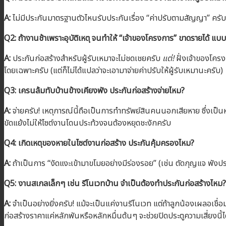
A:
ไม่มีประกันมาตรฐานตัวไหนรับประกันเรื่อง “ค่าปรับตามสัญญา” ครับ
Q2: ถ้างานช้าเพราะอุบัติเหตุ จนทำให้ “เจ้าของโครงการ” ขาดรายได้ แ
A:
ประกันก่อสร้างสำหรับผู้รับเหมาจะไม่ชดเชยครับ
แต่!
ฝั่งเจ้าของโครง
โดยเฉพาะครับ (แต่ก็ไม่ได้แปลว่าจะเอามาจ่ายค่าปรับให้ผู้รับเหมานะครับ)
Q3: เครนล้มทับบ้านข้างเคียงพัง ประกันก่อสร้างจ่ายไหม?
A:
จ่ายครับ! เหตุการณ์นี้ถือเป็นการทำทรัพย์สินคนนอกเสียหาย ซึ่งเป็
ขัดแย้งไม่ให้ไซต์งานโดนประท้วงจนต้องหยุดชะงักครับ
Q4: เกิดเหตุของหายในไซต์งานก่อสร้าง ประกันคุ้มครองไหม?
A:
ถ้าเป็นการ “งัดแงะเข้ามาขโมยอย่างมีร่องรอย” (เช่น ตัดกุญแจ พังปร
Q5: งานสเกลเล็กๆ เช่น รีโนเวทบ้าน จำเป็นต้องทำประกันก่อสร้างไหม?
A:
จำเป็นอย่างยิ่งครับ! แม้จะเป็นแค่งานรีโนเวท แต่ถ้าลูกน้องเผลอเชื่
ก่อสร้างราคาแค่หลักพันหรือหลักหมื่นต้นๆ จะช่วยปิดประตูความเสี่ยงนี้