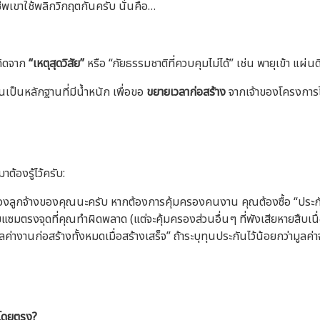
ชีพเขาใช้พลิกวิกฤตกันครับ นั่นคือ…
เกิดจาก
“เหตุสุดวิสัย”
หรือ “ภัยธรรมชาติที่ควบคุมไม่ได้” เช่น พายุเข้า แผ่
่นเป็นหลักฐานที่มีน้ำหนัก เพื่อขอ
ขยายเวลาก่อสร้าง
จากเจ้าของโครงการได
าต้องรู้ไว้ครับ:
งลูกจ้างของคุณนะครับ หากต้องการคุ้มครองคนงาน คุณต้องซื้อ “ประก
มแซมตรงจุดที่คุณทำผิดพลาด (แต่จะคุ้มครองส่วนอื่นๆ ที่พังเสียหายสืบเนื
ูลค่างานก่อสร้างทั้งหมดเมื่อสร้างเสร็จ” ถ้าระบุทุนประกันไว้น้อยกว่ามู
าโดยตรง?