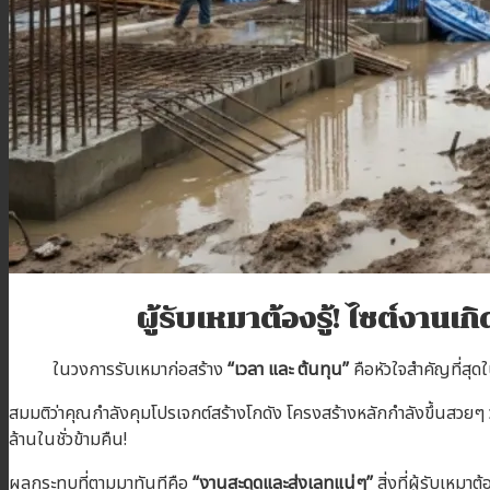
บทความ
ติดต่อเรา
สมัครตัวแทน
เข้าสู่ระบบตัวแทน
ผู้รับเหมาต้องรู้! ไซต์งาน
ในวงการรับเหมาก่อสร้าง
“เวลา และ ต้นทุน”
คือหัวใจสำคัญที่สุด
สมมติว่าคุณกำลังคุมโปรเจกต์สร้างโกดัง โครงสร้างหลักกำลังขึ้นสวยๆ 
ล้านในชั่วข้ามคืน!
ผลกระทบที่ตามมาทันทีคือ
“งานสะดุดและส่งเลทแน่ๆ”
สิ่งที่ผู้รับเหม