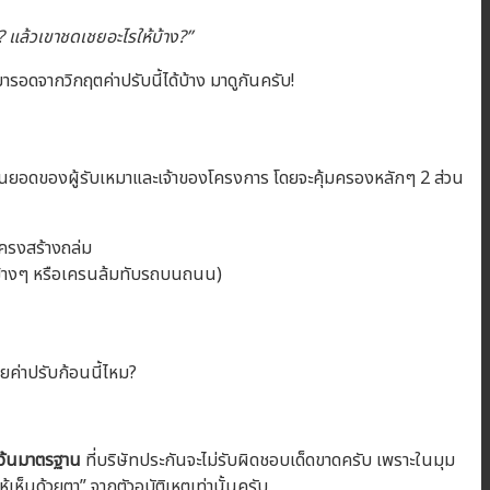
? แล้วเขาชดเชยอะไรให้บ้าง?”
มารอดจากวิกฤตค่าปรับนี้ได้บ้าง มาดูกันครับ!
ชั้นยอดของผู้รับเหมาและเจ้าของโครงการ โดยจะคุ้มครองหลักๆ 2 ส่วน
อโครงสร้างถล่ม
นข้างๆ หรือเครนล้มทับรถบนถนน)
ยค่าปรับก้อนนี้ไหม?
เว้นมาตรฐาน
ที่บริษัทประกันจะไม่รับผิดชอบเด็ดขาดครับ เพราะในมุม
็นด้วยตา” จากตัวอุบัติเหตุเท่านั้นครับ