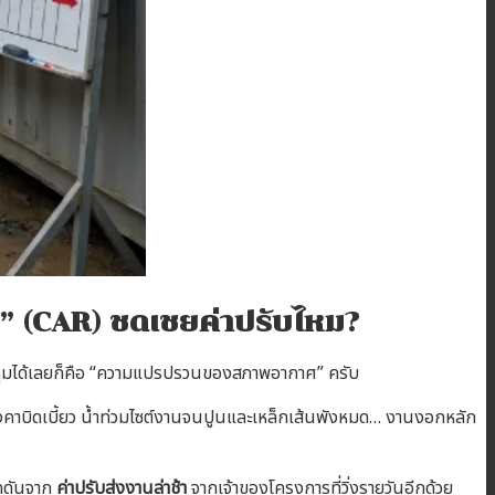
้าง” (CAR) ชดเชยค่าปรับไหม?
ีใครคุมได้เลยก็คือ “ความแปรปรวนของสภาพอากาศ” ครับ
หลังคาบิดเบี้ยว น้ำท่วมไซต์งานจนปูนและเหล็กเส้นพังหมด… งานงอกหลัก
กดดันจาก
ค่าปรับส่งงานล่าช้า
จากเจ้าของโครงการที่วิ่งรายวันอีกด้วย