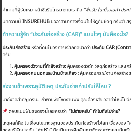
คำถามที่ผู้รับเหมาหน้าซีดรีบโทรมาถามเราคือ
“พี่ครับ ในเมื่อผมทำ ประ
บทความนี้
INSUREHUB
ขออาสามากางเงื่อนไขให้ดูกันชัดๆ ครับว่า สรุ
ทำความรู้จัก “ประกันก่อสร้าง (CAR)” แบบไวๆ มันคืออะไร?
ประกันก่อสร้าง
หรือที่คนในวงการเรียกติดปากว่า
ประกัน CAR (Contra
ครับ:
คุ้มครองตัวงานที่กำลังสร้าง:
คุ้มครองตัวตึก วัสดุก่อสร้าง และเคร
คุ้มครองคนนอกและบ้านข้างเคียง :
คุ้มครองกรณีงานก่อสร้างขอ
ส่งงานช้าเพราะอุบัติเหตุ ประกันจ่ายค่าปรับให้ไหม ?
มาถึงจุดสำคัญครับ… ถ้าพายุพัดไซต์งานพัง คุณต้องเสียเวลาทำใหม่ไปอ
ตอบแบบฟันธงตรงนี้เลยครับว่า:
“ไม่จ่ายครับ”
ทำไมถึงไม่จ่าย?
เหตุผลก็คือ ในเงื่อนไขมาตรฐานของประกันก่อสร้างทั่วโลก เรื่องของ 
ของบริษัทประกัน “ค่าปรับ” ถือเป็นการผิดสัญญาจ้างระหว่างคุณกับเจ้าขอ