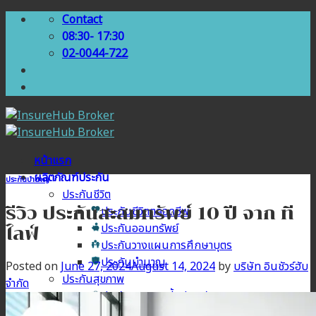
Skip
Contact
to
08:30- 17:30
content
02-0044-722
หน้าแรก
ผลิตภัณฑ์ประกัน
ประกันบำนาญ
ประกันชีวิต
รีวิว ประกันสะสมทรัพย์ 10 ปี จาก ที
ประกันชีวิตตลอดชีพ
ประกันออมทรัพย์
ไลฟ์
ประกันวางแผนการศึกษาบุตร
ประกันบำนาญ
Posted on
June 27, 2024
August 14, 2024
by
บริษัท อินชัวร์ฮับ
ประกันสุขภาพ
จำกัด
ประกันสุขภาพเบี้ยประหยัด
ประกันสุขภาพเหมาจ่าย