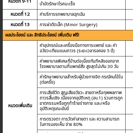
หมวดที่ 9-11
บำบัดรักษาโรคมะเร็ง
หมวดที่ 12
ค่าบริการรถพยาบาลฉุกเฉิน
หมวดที่ 13
การผ่าตัดเล็ก (Minor Surgery)
ผลประโยชน์ และ สิทธิประโยชน์ เพิ่มเติม ฟรี!
ค่าอุปกรณ์และเครื่องมือทางการแพทย์ และ ค่า
อวัยวะเทียมแบบถาวร (ระยะเวลารอคอย 5 ปี)
ค่าพยาบาลพิเศษที่บ้านต่อเนื่องทันทีหลังออกจาก
โรงพยาบาลตามที่แพทย์สั่ง สูงสุดไม่เกิน 30 วัน
ค่ารักษาพยาบาลสำหรับผู้ป่วยทางจิต กรณีคนไข้ใน
(ต่อครั้ง)
การเสียชีวิต สูญเสียอวัยวะ สายตาหรือทุพพลภาพ
ถาวรสิ้นเชิง เนื่องจากอุบัติเหตุ (อบ.1) รวมการถูก
ฆาตกรรมหรือถูกทำร้ายร่างกาย และ/หรือ
หมวดเพิ่มเติม
อุบัติเหตุขณะขับขี่
การตรวจตา การวัดค่าสายตา และ ความสามารถ
ในการมองเห็น จ่าย 80%