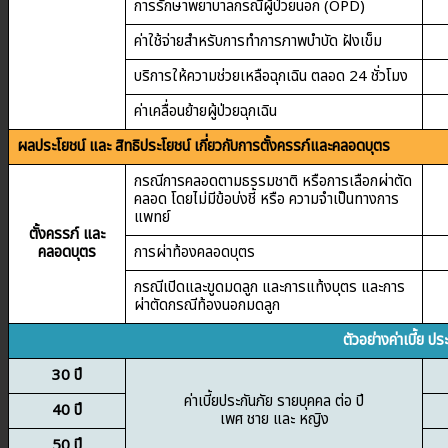
การรักษาพยาบาลกรณีผู้ป่วยนอก (OPD)
ค่าใช้จ่ายสำหรับการทำการภาพบำบัด ฝังเข็ม
บริการให้ความช่วยเหลือฉุกเฉิน ตลอด 24 ชั่วโมง
ค่าเคลื่อนย้ายผู้ป่วยฉุกเฉิน
ผลประโยชน์ และ สิทธิประโยชน์ เกี่ยวกับการตั้งครรภ์และคลอดบุตร
กรณีการคลอดตามธรรมชาติ หรือการเลือกผ่าตัด
คลอด โดยไม่มีข้อบ่งชี้ หรือ ความจำเป็นทางการ
แพทย์
ตั้งครรภ์ และ
คลอดบุตร
การผ่าท้องคลอดบุตร
กรณีเปิดและขูดมดลูก และการแท้งบุตร และการ
ผ่าตัดกรณีท้องนอกมดลูก
ตัวอย่างค่าเบี้
30 ปี
ค่าเบี้ยประกันภัย รายบุคคล ต่อ ปี
40 ปี
เพศ ชาย และ หญิง
50 ปี