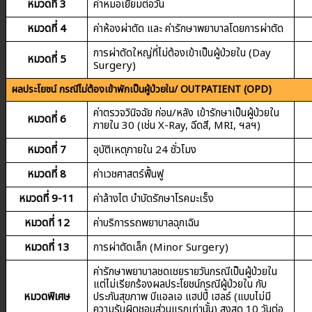
หมวดที่ 3
ค่าหมอเยี่ยมต่อวัน
หมวดที่ 4
ค่าห้องผ่าตัด และ ค่ารักษาพยาบาลโดยการผ่าตัด
การผ่าตัดใหญ่ที่ไม่ต้องเข้าเป็นผู้ป่วยใน (Day
หมวดที่ 5
Surgery)
ผลประโยชน์ กรณีไม่ต้องเข้าพักเป็นผู้ป่วยใน/ OUTPATIENT (OPD)
ค่าตรวจวินิจฉัย ก่อน/หลัง เข้ารักษาเป็นผู้ป่วยใน
หมวดที่ 6
ภายใน 30 (เช่น X-Ray, ฉีดสี, MRI, ฯลฯ)
หมวดที่ 7
อุบัติเหตุภายใน 24 ชั่วโมง
หมวดที่ 8
ค่าเวชศาสตร์ฟื้นฟู
หมวดที่ 9-11
ค่าล้างไต บำบัดรักษาโรคมะเร็ง
หมวดที่ 12
ค่าบริการรถพยาบาลฉุกเฉิน
หมวดที่ 13
การผ่าตัดเล็ก (Minor Surgery)
ค่ารักษาพยาบาลชดเชยรายวันกรณีเป็นผู้ป่วยใน
แต่ไม่เรียกร้องผลประโยชน์กรณีผู้ป่วยใน กับ
หมวดพิเศษ
ประกันสุขภาพ บีแอลเอ แฮปปี้ เฮลธ์ (แบบไม่มี
ความรับผิดชอบส่วนแรกเท่านั้น) สูงสุด 10 วันต่อ